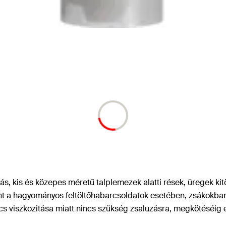
dás, kis és közepes méretű talplemezek alatti rések, üregek ki
t a hagyományos feltöltőhabarcsoldatok esetében, zsákokban 
rcs viszkozitása miatt nincs szükség zsaluzásra, megkötéséig 