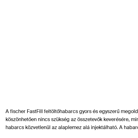
A fischer FastFill feltöltőhabarcs gyors és egyszerű megol
köszönhetően nincs szükség az összetevők keverésére, min
habarcs közvetlenül az alaplemez alá injektálható. A haba