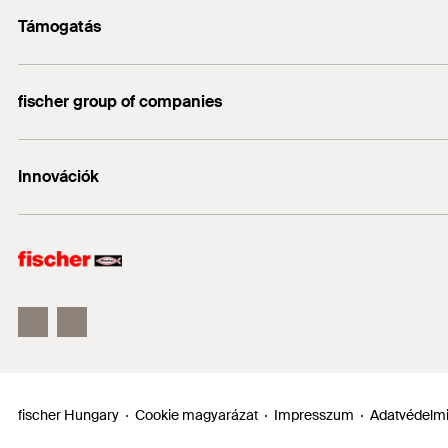
A feltöltőhabarcs a kikeményedési idő előtt simítóval 
Falazatok
Támogatás
info@fischerhungary.hu
Épület fa
Technical Data Sheet
1
2
3
Katalógusok, prospektusok
PDF,
Az adott esetben elérhető engedélyben szereplő adatok (építőanyago
+36 1 347 9754
fischer group of companies
Műszaki dokumentumok letöltése
FastFill
Profi App
fischer Consulting
Innovációk
fischertechnik
DUO-Line
ULTRACUT FBS II
FIS EM Plus
fischer Hungary
Cookie magyarázat
Impresszum
Adatvédelmi