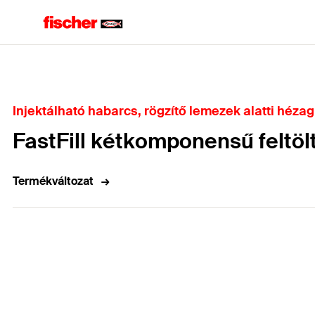
Home
Injektálható habarcs, rögzítő lemezek alatti hézag
FastFill kétkomponensű feltö
Termékváltozat