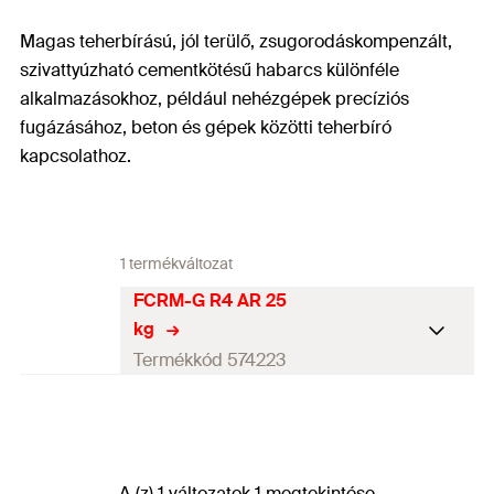
Magas teherbírású, jól terülő, zsugorodáskompenzált,
szivattyúzható cementkötésű habarcs különféle
alkalmazásokhoz, például nehézgépek precíziós
fugázásához, beton és gépek közötti teherbíró
kapcsolathoz.
1 termékváltozat
FCRM-G R4 AR 25
kg
Termékkód 574223
Tartalom
25
Feldolgozási idő
90
min
A (z) 1 változatok 1 megtekintése