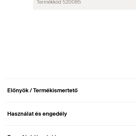
Min. / standard rögzítési mélység
Termékkód 520085
Betonacél-átmérő
Mennyiség
Dübel hossz
Fúróátmérő
(
)
d
0
GTIN (EAN-Code)
Min. / standard rögzítési mélység
Betonacél-átmérő
Mennyiség
Dübel hossz
GTIN (EAN-Code)
Min. / standard rögzítési mélység
Mennyiség
GTIN (EAN-Code)
Előnyök / Termékismertető
Használat és engedély
Előnyök