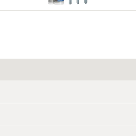
k, terhelések stb.) érvényesek. További dokumentumok itt találhatók:
ht