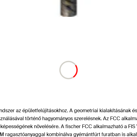
ndszer az épületfelújításokhoz. A geometriai kialakításának
lhasználásával történő hagyományos szerelésnek. Az FCC alkalm
képességének növelésére. A fischer FCC alkalmazható a FIS V,
S EM ragasztóanyaggal kombinálva gyémántfúrt furatban is alk