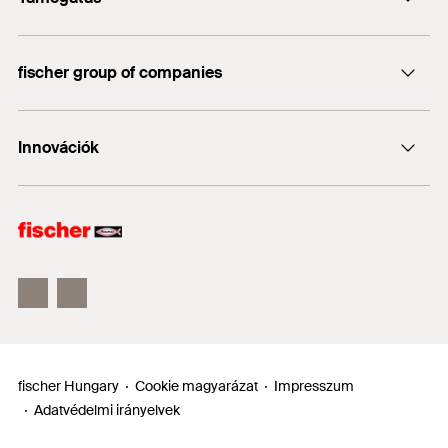
elég könnyű ahhoz, hogy lehetővé tegye az
info@fischerhungary.hu
burkolatokra
egyszerű elhelyezést és kezelhetőséget
Katalógusok, prospektusok
Csökkenti a magasban végzett munkát
+36 1 347 9754
fischer group of companies
Műszaki dokumentumok letöltése
Építőanyagok
Installation FireStop Cast-in Device
Költség csökkentő
1
/ 5
Profi App
fischer Consulting
FCID
Csökkentett alaplemez méret
Innovációk
1
2
3
fischertechnik
Megerősített betonelemek
Környezetbarát hosszabbító cső
DUO-Line
Néhány előre gyártott födémrendszer (tervezhető)
Jó pozícionálási lehetőség
ULTRACUT FBS II
Az adott esetben elérhető engedélyben szereplő adatok
FIS EM Plus
(építőanyagok, terhelések stb.) érvényesek. További
A fischer FCID egy olyan átvezető rendszer, amely
dokumentumok itt találhatók:
https://www.fischer.de/sdb
.
nagy ellenállóságú polipropilén anyagból készül, hőre
habosodó grafit anyagot tartalmaz. Öntött vasbeton
födémeknél, illetve előregyártott födémrendszereknél
fischer Hungary
Cookie magyarázat
Impresszum
a nem fémes csövekkel történő alkalmazásokhoz
Adatvédelmi irányelvek
tervezték. (a tervezéstől függően)