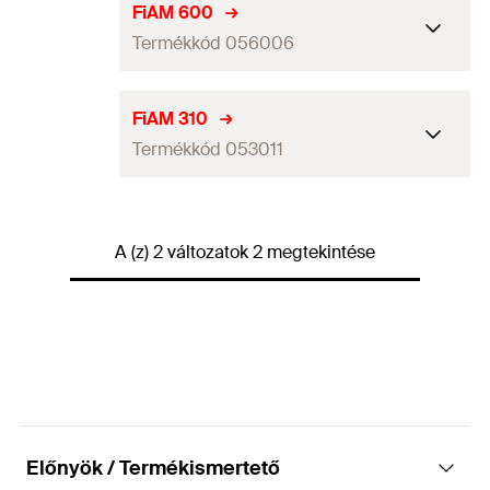
FiAM 600
Termékkód 056006
ETA engedély
FiAM 310
Termékkód 053011
Nyelv a flakonon
DE, EN, ES, FR, IT, NL, PT, TR
Tartalom
600
ml
ETA engedély
Eltarthatóság
18
mo
A (z) 2 változatok 2 megtekintése
Nyelv a flakonon
DE, EN, ES, FR, IT, NL, PT, TR
Csomagolás
Flakon
Tartalom
310
ml
Mennyiség
1
db
Eltarthatóság
18
mo
GTIN (EAN-Code)
5012184560060
Csomagolás
Flakon
Mennyiség
1
db
Előnyök / Termékismertető