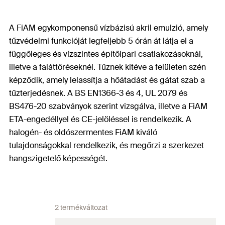
A FiAM egykomponensű vízbázisú akril emulzió, amely
tűzvédelmi funkcióját legfeljebb 5 órán át látja el a
függőleges és vízszintes építőipari csatlakozásoknál,
illetve a faláttöréseknél. Tűznek kitéve a felületen szén
képződik, amely lelassítja a hőátadást és gátat szab a
tűzterjedésnek. A BS EN1366-3 és 4, UL 2079 és
BS476-20 szabványok szerint vizsgálva, illetve a FiAM
ETA-engedéllyel és CE-jelöléssel is rendelkezik. A
halogén- és oldószermentes FiAM kiváló
tulajdonságokkal rendelkezik, és megőrzi a szerkezet
hangszigetelő képességét.
2 termékváltozat