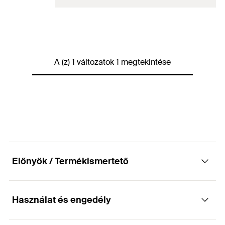
Nyelv a flakonon
DE, EN, ES, FR, IT, NL, PT, TR
Tartalom
310
ml
A (z) 1 változatok 1 megtekintése
Szín
piros
Eltarthatóság
36
mo
Csomagolás
Flakon
Mennyiség
1
db
GTIN (EAN-Code)
4048962330182
Előnyök / Termékismertető
Használat és engedély
Előnyök