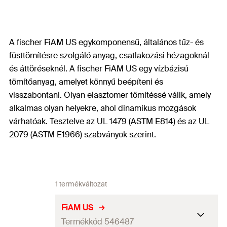
A fischer FiAM US egykomponensű, általános tűz- és
füsttömítésre szolgáló anyag, csatlakozási hézagoknál
és áttöréseknél. A fischer FiAM US egy vízbázisú
tömítőanyag, amelyet könnyű beépíteni és
visszabontani. Olyan elasztomer tömítéssé válik, amely
alkalmas olyan helyekre, ahol dinamikus mozgások
várhatóak. Tesztelve az UL 1479 (ASTM E814) és az UL
2079 (ASTM E1966) szabványok szerint.
1 termékváltozat
FiAM US
Termékkód 546487