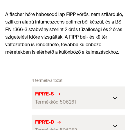
A fischer hőre habosodó lap FiPP vörös, nem szilárduló,
szilikon alapú intumeszcens polimerből készül, és a BS
EN 1366-3 szabvány szerint 2 órás tűzállósági és 2 órás
szigetelési időre vizsgálták. A FiPP bel- és kültéri
változatban is rendelhető, továbbá különböző
méretekben is elérhető a különböző alkalmazásokhoz.
4 termékváltozat
FiPP/E-S
Termékkód 506261
Méretek
155 x 155
mm
FiPP/E-D