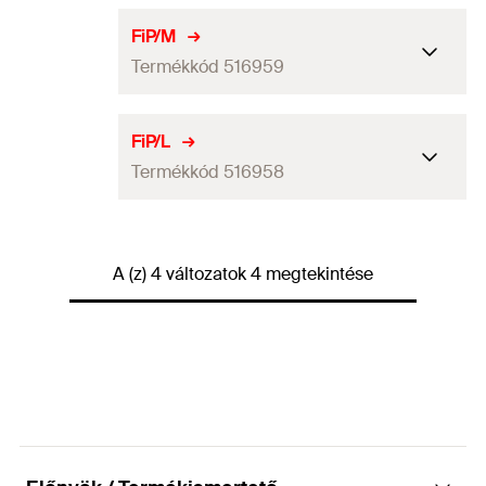
GTIN (EAN-Code)
4048962229837
ETA engedély
FiP/M
Termékkód 516959
Mennyiség
1
db
GTIN (EAN-Code)
4048962142372
ETA engedély
FiP/L
Termékkód 516958
Mennyiség
1
db
GTIN (EAN-Code)
4048962142365
ETA engedély
A (z) 4 változatok 4 megtekintése
Mennyiség
1
db
GTIN (EAN-Code)
4048962142358