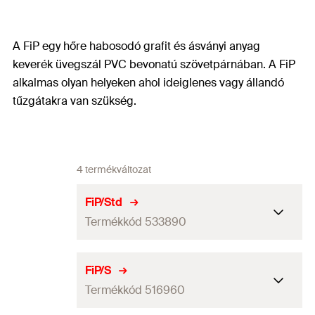
A FiP egy hőre habosodó grafit és ásványi anyag
keverék üvegszál PVC bevonatú szövetpárnában. A FiP
alkalmas olyan helyeken ahol ideiglenes vagy állandó
tűzgátakra van szükség.
4 termékváltozat
FiP/Std
Termékkód 533890
ETA engedély
FiP/S
Termékkód 516960
Mennyiség
1
db