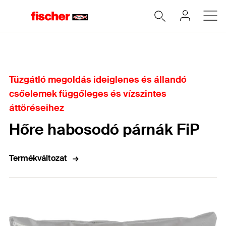
Home
Tüzgátló megoldás ideiglenes és állandó
csőelemek függőleges és vízszintes
áttöréseihez
Hőre habosodó párnák FiP
Termékváltozat