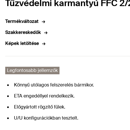
Tűzvédelmi karmantyú FFC 2
Termékváltozat
Szakkereskedők
Képek letöltése
Legfontosabb jellemzők
Könnyű utólagos felszerelés bármikor.
ETA engedéllyel rendelkezik.
Előgyártott rögzítő fülek.
U/U konfigurációkban tesztelt.