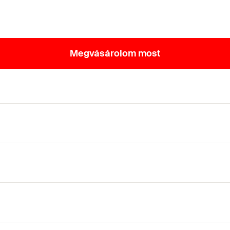
Megvásárolom most
lakon és padlókon kialakított áttöréseknél