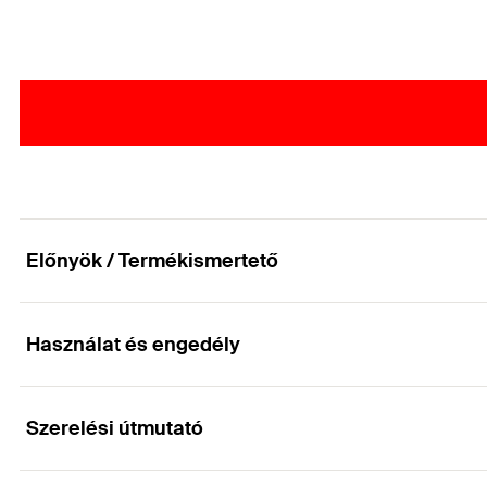
Előnyök / Termékismertető
Használat és engedély
Karmantyú éghető csövek tömítésére, a tűzálló fa
Előnyök
Szerelési útmutató
Alkalmazások