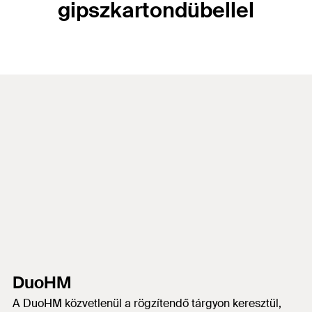
gipszkartondübellel
DuoHM
A DuoHM közvetlenül a rögzítendő tárgyon keresztül,