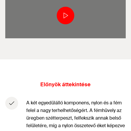
Előnyök áttekintése
A két egyedülálló komponens, nylon és a fém
felel a nagy terhelhetőségért. A fémhüvely az
üregben szétterpeszt, felfekszik annak belső
felületére, míg a nylon összetevő éket képezve