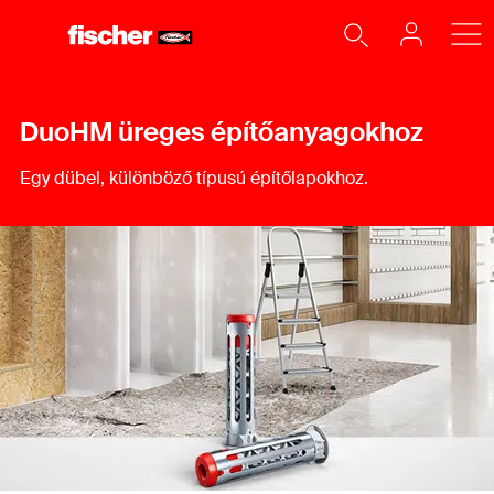
DuoHM üreges építőanyagokhoz
Egy dübel, különböző típusú építőlapokhoz.