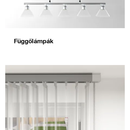
Függőlámpák