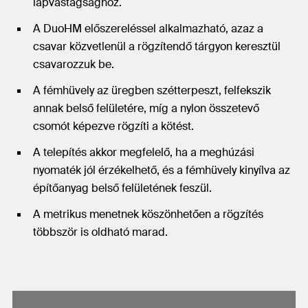
lapvastagsághoz.
A DuoHM előszereléssel alkalmazható, azaz a
csavar közvetlenül a rögzítendő tárgyon keresztül
csavarozzuk be.
A fémhüvely az üregben szétterpeszt, felfekszik
annak belső felületére, míg a nylon összetevő
csomót képezve rögzíti a kötést.
A telepítés akkor megfelelő, ha a meghúzási
nyomaték jól érzékelhető, és a fémhüvely kinyílva az
építőanyag belső felületének feszül.
A metrikus menetnek köszönhetően a rögzítés
többször is oldható marad.