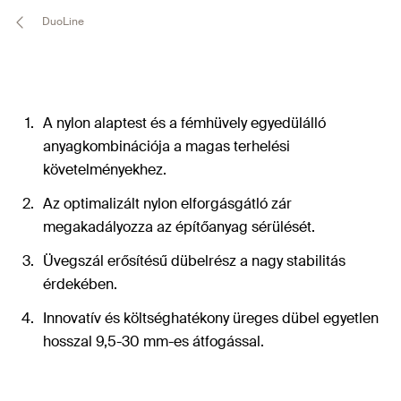
DuoLine
A nylon alaptest és a fémhüvely egyedülálló
anyagkombinációja a magas terhelési
követelményekhez.
Az optimalizált nylon elforgásgátló zár
megakadályozza az építőanyag sérülését.
Üvegszál erősítésű dübelrész a nagy stabilitás
érdekében.
Innovatív és költséghatékony üreges dübel egyetlen
hosszal 9,5-30 mm-es átfogással.