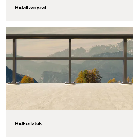
Hídállványzat
Hídkorlátok