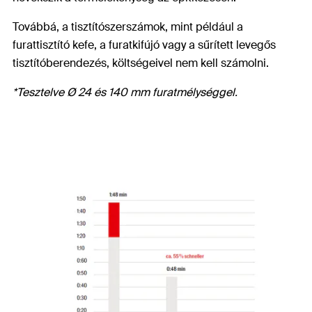
Továbbá, a tisztítószerszámok, mint például a
furattisztító kefe, a furatkifújó vagy a sűrített levegős
tisztítóberendezés, költségeivel nem kell számolni.
*Tesztelve Ø 24 és 140 mm furatmélységgel.