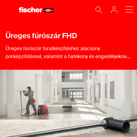
Üreges fúrószár FHD
Üreges fúrószár furatkészítéshez alacsony
porképződéssel, valamint a hatékony és engedélyeknek
megfelelő rögzítéshez