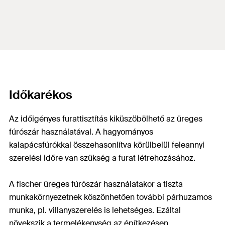
Időkarékos
Az időigényes furattisztítás kiküszöbölhető az üreges
fúrószár használatával. A hagyományos
kalapácsfúrókkal összehasonlítva körülbelül feleannyi
szerelési időre van szükség a furat létrehozásához.
A fischer üreges fúrószár használatakor a tiszta
munkakörnyezetnek köszönhetően további párhuzamos
munka, pl. villanyszerelés is lehetséges. Ezáltal
növekszik a termelékenység az építkezésen.