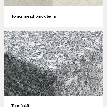
Tömör mészhomok tégla
Terméskő