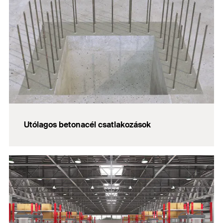
Utólagos betonacél csatlakozások