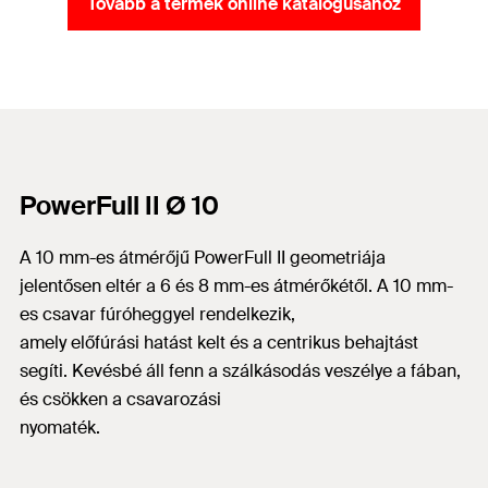
Tovább a termék online katalógusához
PowerFull II Ø 10
A 10 mm-es átmérőjű PowerFull II geometriája
jelentősen eltér a 6 és 8 mm-es átmérőkétől. A 10 mm-
es csavar fúróheggyel rendelkezik,
amely előfúrási hatást kelt és a centrikus behajtást
segíti. Kevésbé áll fenn a szálkásodás veszélye a fában,
és csökken a csavarozási
nyomaték.