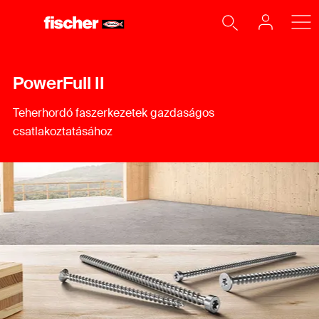
PowerFull II
Teherhordó faszerkezetek gazdaságos
csatlakoztatásához