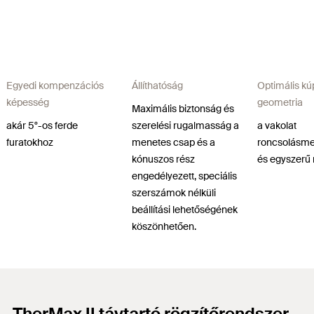
Egyedi kompenzációs
Állíthatóság
Optimális k
képesség
geometria
Maximális biztonság és
akár 5°-os ferde
szerelési rugalmasság a
a vakolat
furatokhoz
menetes csap és a
roncsolásme
kónuszos rész
és egyszerű
engedélyezett, speciális
szerszámok nélküli
beállítási lehetőségének
köszönhetően.
TherMax II távtartó rögzítőrendszer