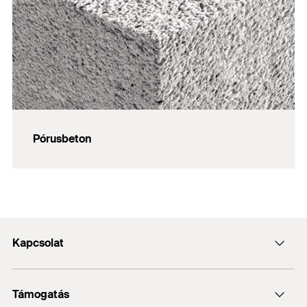
Pórusbeton
Kapcsolat
Kapcsolat
Támogatás
info@fischerhungary.hu