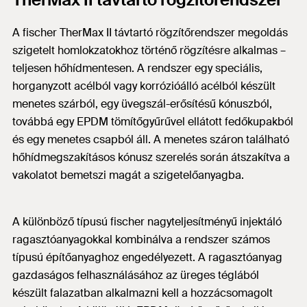
A fischer TherMax II távtartó rögzítőrendszer megoldás
szigetelt homlokzatokhoz történő rögzítésre alkalmas –
teljesen hőhídmentesen. A rendszer egy speciális,
horganyzott acélból vagy korrózióálló acélból készült
menetes szárból, egy üvegszál-erősítésű kónuszból,
továbbá egy EPDM tömítőgyűrűvel ellátott fedőkupakból
és egy menetes csapból áll. A menetes száron található
hőhídmegszakításos kónusz szerelés során átszakítva a
vakolatot bemetszi magát a szigetelőanyagba.
A különböző típusú fischer nagyteljesítményű injektáló
ragasztóanyagokkal kombinálva a rendszer számos
típusú építőanyaghoz engedélyezett. A ragasztóanyag
gazdaságos felhasználásához az üreges téglából
készült falazatban alkalmazni kell a hozzácsomagolt