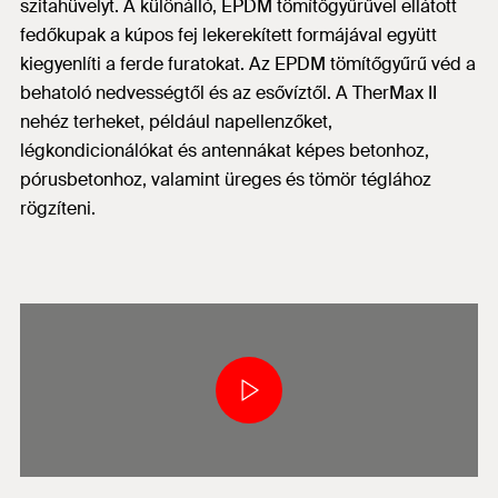
szitahüvelyt. A különálló, EPDM tömítőgyűrűvel ellátott
fedőkupak a kúpos fej lekerekített formájával együtt
kiegyenlíti a ferde furatokat. Az EPDM tömítőgyűrű véd a
behatoló nedvességtől és az esővíztől. A TherMax II
nehéz terheket, például napellenzőket,
légkondicionálókat és antennákat képes betonhoz,
pórusbetonhoz, valamint üreges és tömör téglához
rögzíteni.