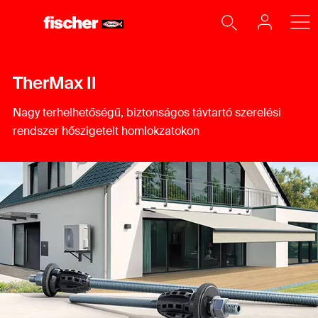
TherMax II​
Nagy terhelhetőségű, biztonságos távtartó szerelési
rendszer hőszigetelt homlokzatokon