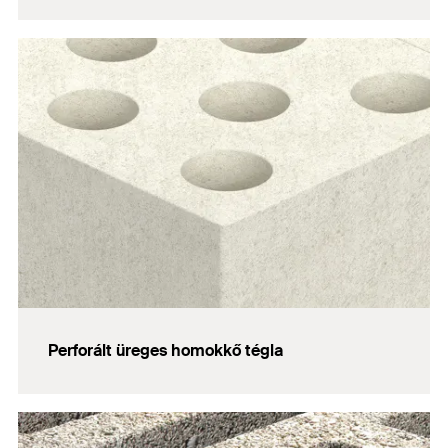
Perforált üreges homokkő tégla