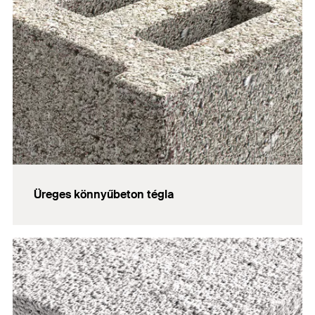
Üreges könnyűbeton tégla