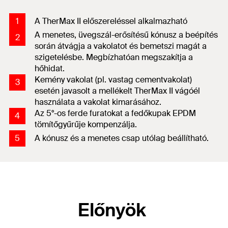
1
A TherMax II előszereléssel alkalmazható
A menetes, üvegszál-erősítésű kónusz a beépítés
2
során átvágja a vakolatot és bemetszi magát a
szigetelésbe. Megbízhatóan megszakítja a
hőhidat.
Kemény vakolat (pl. vastag cementvakolat)
3
esetén javasolt a mellékelt TherMax II vágóél
használata a vakolat kimarásához
.
Az 5°-os ferde furatokat a fedőkupak EPDM
4
tömítőgyűrűje kompenzálja.
5
A kónusz és a menetes csap utólag beállítható.
Előnyök