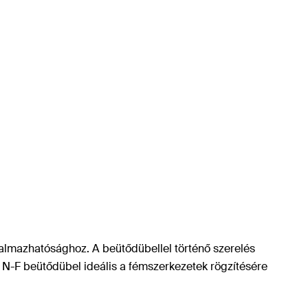
lkalmazhatósághoz. A beütődübellel történő szerelés
 N-F beütődübel ideális a fémszerkezetek rögzítésére