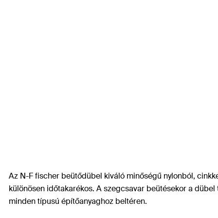
Az N-F fischer beütődübel kiváló minőségű nylonból, cinkke
különösen időtakarékos. A szegcsavar beütésekor a dübel t
minden típusú építőanyaghoz beltéren.