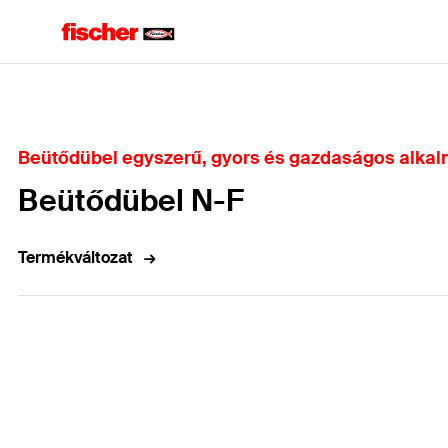
Home
Beütődübel egyszerű, gyors és gazdaságos alka
Beütődübel N-F
Termékváltozat