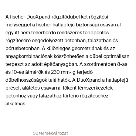
A fischer DuoXpand rögzítődübel két rögzítési
mélységgel a fischer hatlapfejű biztonsági csavarral
együtt nem teherhordó rendszerek többpontos
rögzítésére engedélyezett betonban, falazatban és
pórusbetonban. A különleges geometriának és az
anyagkombinációnak köszönhetően a dübel optimálisan
terpeszt az adott építőanyagban. A szortimentben 8-as
és 10-es átmérők és 230 mm-ig terjedő
dübelhosszúságok találhatók. A DuoXpand a hatlapfejű
préselt alátétes csavarral főként fémszerkezetek
betonhoz vagy falazathoz történő rögzítéséhez
alkalmas.
30 termékváltozat