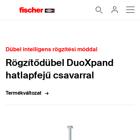
Home
Dübel intelligens rögzítési móddal
Rögzítődübel DuoXpand
hatlapfejű csavarral
Termékváltozat