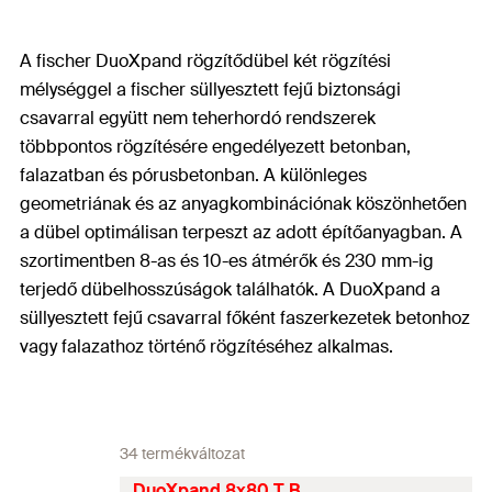
A fischer DuoXpand rögzítődübel két rögzítési
mélységgel a fischer süllyesztett fejű biztonsági
csavarral együtt nem teherhordó rendszerek
többpontos rögzítésére engedélyezett betonban,
falazatban és pórusbetonban. A különleges
geometriának és az anyagkombinációnak köszönhetően
a dübel optimálisan terpeszt az adott építőanyagban. A
szortimentben 8-as és 10-es átmérők és 230 mm-ig
terjedő dübelhosszúságok találhatók. A DuoXpand a
süllyesztett fejű csavarral főként faszerkezetek betonhoz
vagy falazathoz történő rögzítéséhez alkalmas.
34 termékváltozat
DuoXpand 8x80 T B