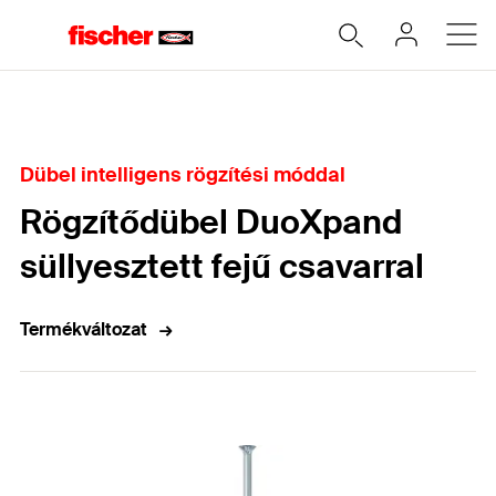
Home
Dübel intelligens rögzítési móddal
Rögzítődübel DuoXpand
süllyesztett fejű csavarral
Termékváltozat