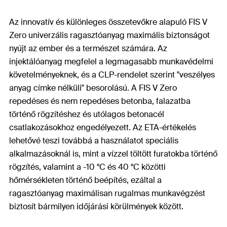
Az innovatív és különleges összetevőkre alapuló FIS V
Zero univerzális ragasztóanyag maximális biztonságot
nyújt az ember és a természet számára. Az
injektálóanyag megfelel a legmagasabb munkavédelmi
követelményeknek, és a CLP-rendelet szerint "veszélyes
anyag címke nélküli" besorolású. A FIS V Zero
repedéses és nem repedéses betonba, falazatba
történő rögzítéshez és utólagos betonacél
csatlakozásokhoz engedélyezett. Az ETA-értékelés
lehetővé teszi továbbá a használatot speciális
alkalmazásoknál is, mint a vízzel töltött furatokba történő
rögzítés, valamint a -10 °C és 40 °C közötti
hőmérsékleten történő beépítés, ezáltal a
ragasztóanyag maximálisan rugalmas munkavégzést
biztosít bármilyen időjárási körülmények között.