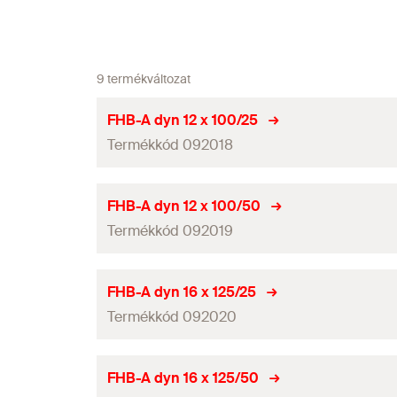
9 termékváltozat
FHB-A dyn 12 x 100/25
Termékkód 092018
ETA engedély
FHB-A dyn 12 x 100/50
Termékkód 092019
Fúróátmérő
(
)
d
0
Min. furatmélység átmenőszerelésnél
(
)
h
2
ETA engedély
FHB-A dyn 16 x 125/25
Rögzítési mélység
(
)
Termékkód 092020
h
ef
Fúróátmérő
(
)
d
0
Kulcsnyílás
Min. furatmélység átmenőszerelésnél
(
)
h
2
ETA engedély
FHB-A dyn 16 x 125/50