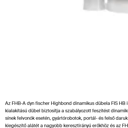
Az FHB-A dyn fischer Highbond dinamikus dübela FIS HB in
kialakítású dübel biztosítja a szabályozott feszítést dinam
sínek felvonók esetén, gyártórobotok, portál- és felső daruk
kiegészítő alátét a nagyobb keresztirányú erőkhöz és az FH