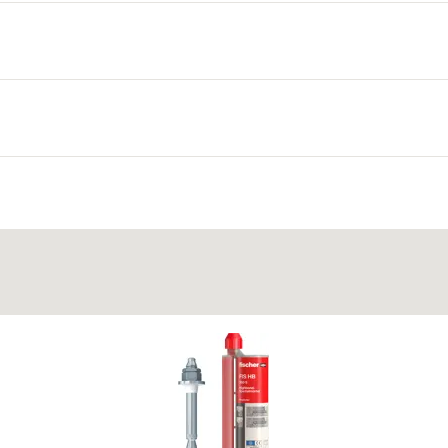
 a rögzítendő tárgyon lévő furathézagot, ezáltal gondoskodik a
s utánterpesztést garantál.
edves illetve agresszív környezetben (pl. alagutakban) is alka
zönhetően még nagyobb nyíróterhelés és biztonság érhető el.
er Highbond dinamikus dübelből és FIS HB injektáló ragasztóbó
tve a hüvelyt a furat falához, és kitölti az egész furatot.
B /
nyagban, és biztosítja a ragasztó egyenletes eloszlását.
s for
HB and FHB DYN
4
5