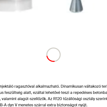
jektáló ragasztóval alkalmazható. Dinamikusan váltakozó ter
ikus feszültség alatt, ezáltal lehetővé teszi a repedéses beto
, valamint alagút-szellőzők. Az R120 tűzállósági osztály szerint
B-A dyn V menetes szárral extra biztonságot nyújt.