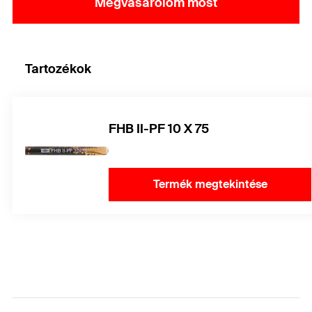
Megvásárolom most
Tartozékok
FHB II-PF 10 X 75
Termék megtekintése