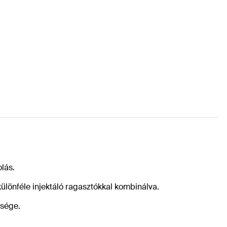
olás.
lönféle injektáló ragasztókkal kombinálva.
tsége.