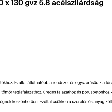
 x 130 gvz 5.8 acélszilárdság
tókhoz. Ezáltal átláthatóbb a rendszer és egyszerűsödik a tár
ömör téglafalazathoz, üreges falazathoz és pórusbetonhoz kü
ségnek köszönhetően. Ezáltal csökken a szerelés és anyag köl