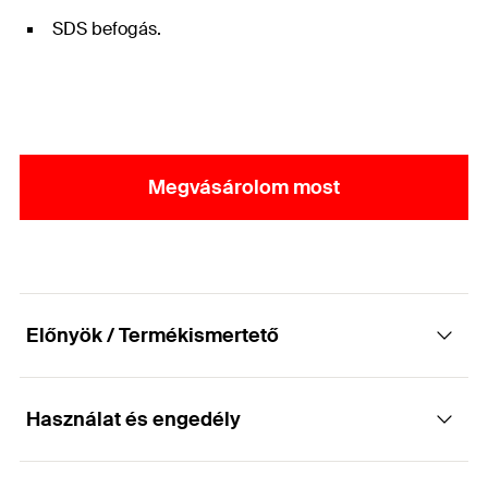
SDS befogás.
Megvásárolom most
Előnyök / Termékismertető
Használat és engedély
Furattisztító kefe furatokhoz betonnál és
falazatoknál