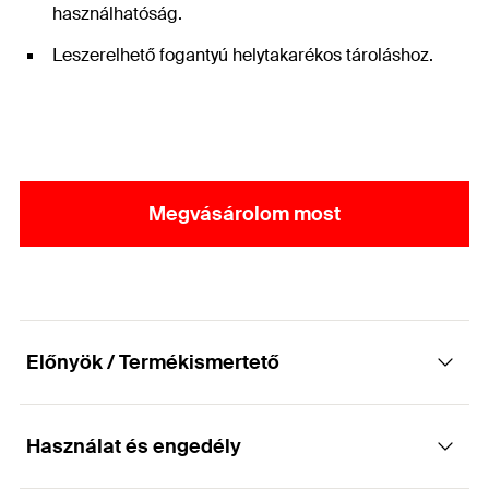
használhatóság.
Leszerelhető fogantyú helytakarékos tároláshoz.
Megvásárolom most
Előnyök / Termékismertető
Használat és engedély
Furattisztító kefe furatokhoz betonnál és