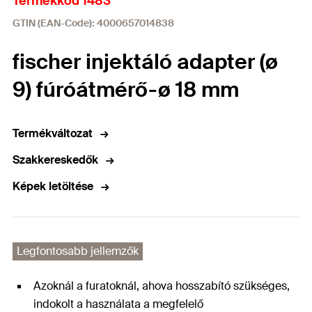
Termékkód 1483
GTIN (EAN-Code): 4000657014838
fischer injektáló adapter (ø
9) fúróátmérő-ø 18 mm
Termékváltozat
Szakkereskedők
Képek letöltése
Legfontosabb jellemzők
Azoknál a furatoknál, ahova hosszabító szükséges,
indokolt a használata a megfelelő