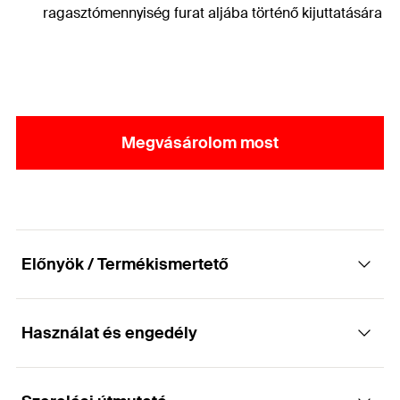
ragasztómennyiség furat aljába történő kijuttatására
Megvásárolom most
Előnyök / Termékismertető
Használat és engedély
Injektáló adapter utólagos betonacél
megerősítések furatainak feltöltéséhez