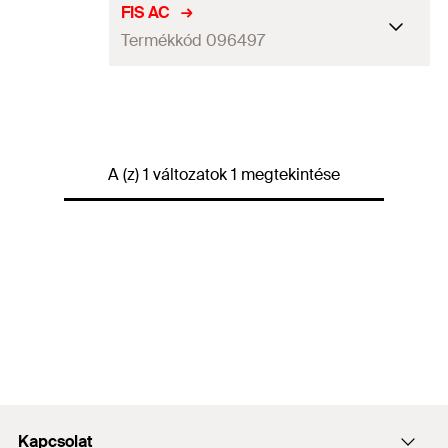
FIS AC
Termékkód 096497
Mennyiség
1
db
GTIN (EAN-Code)
4006209964972
A (z) 1 változatok 1 megtekintése
Kapcsolat