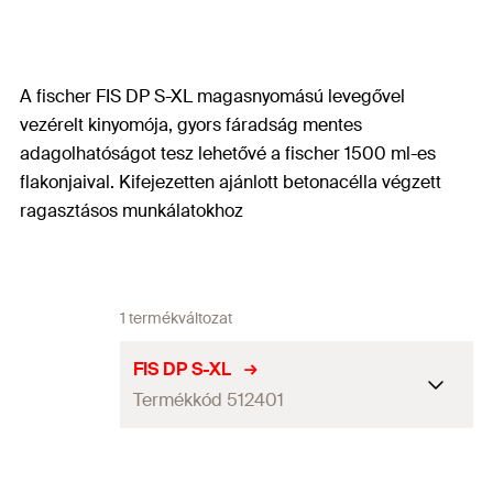
A fischer FIS DP S-XL magasnyomású levegővel
vezérelt kinyomója, gyors fáradság mentes
adagolhatóságot tesz lehetővé a fischer 1500 ml-es
flakonjaival. Kifejezetten ajánlott betonacélla végzett
ragasztásos munkálatokhoz
1 termékváltozat
FIS DP S-XL
Termékkód 512401
Alkalmas
1500 ml-es flakonokhoz