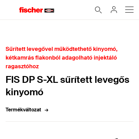
Home
Sűrített levegővel működtethető kinyomó,
kétkamrás flakonból adagolható injektáló
ragasztóhoz
FIS DP S-XL sűrített levegős
kinyomó
Termékváltozat