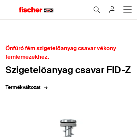
Home
Önfúró fém szigetelőanyag csavar vékony
fémlemezekhez.
Szigetelőanyag csavar FID-Z
Termékváltozat