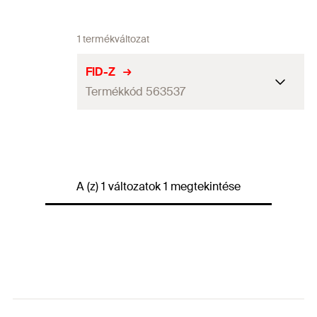
1 termékváltozat
FID-Z
Termékkód 563537
Csavar hosszúság
(
)
65
mm
l
s
Furatátmérő a tárgyon
(
)
10
mm
d
f
A (z) 1 változatok 1 megtekintése
Behajtás
TX30
Max. rögzítési vastagság
3
mm
(
)
t
fix
Mennyiség
50
db
GTIN (EAN-Code)
4048962454321