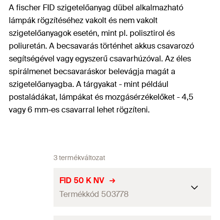
A fischer FID szigetelőanyag dübel alkalmazható
lámpák rögzítéséhez vakolt és nem vakolt
szigetelőanyagok esetén, mint pl. polisztirol és
poliuretán. A becsavarás történhet akkus csavarozó
segítségével vagy egyszerű csavarhúzóval. Az éles
spirálmenet becsavaráskor belevágja magát a
szigetelőanyagba. A tárgyakat - mint például
postaládákat, lámpákat és mozgásérzékelőket - 4,5
vagy 6 mm-es csavarral lehet rögzíteni.
3 termékváltozat
FID 50 K NV
Termékkód 503778