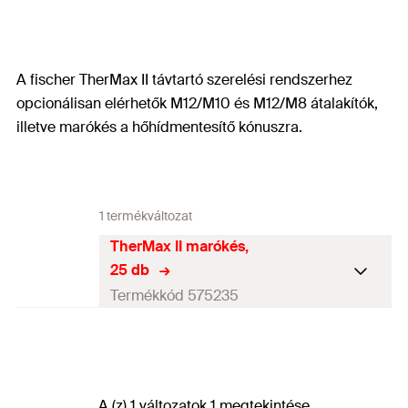
A fischer TherMax II távtartó szerelési rendszerhez
opcionálisan elérhetők M12/M10 és M12/M8 átalakítók,
illetve marókés a hőhídmentesítő kónuszra.
1 termékváltozat
TherMax II marókés,
25 db
Termékkód 575235
Tartalom
25 db Marókés
Csomagolás
Tasak
A (z) 1 változatok 1 megtekintése