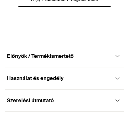
Mennyiség
25
db
GTIN (EAN-Code)
4048962541724
Előnyök / Termékismertető
Használat és engedély
Előnyök
Az M12/10 és az M12/8 átalakítókkal M10 és M8
Szerelési útmutató
Alkalmazások
kötőelemek is használhatók
TherMax II 12 és TherMax II 16 - hoz
A hőhídmentesítő kónuszra szerelhető marókés,
biztosítja a vakolat és a hőszigetelőanyag gyors
Működése