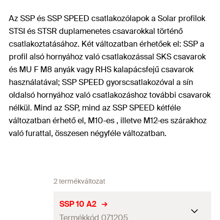
Az SSP és SSP SPEED csatlakozólapok a Solar profilok
STSI és STSR duplamenetes csavarokkal történő
csatlakoztatásához. Két változatban érhetőek el: SSP a
profil alsó hornyához való csatlakozással SKS csavarok
és MU F M8 anyák vagy RHS kalapácsfejű csavarok
használatával; SSP SPEED gyorscsatlakozóval a sín
oldalsó hornyához való csatlakozáshoz további csavarok
nélkül. Mind az SSP, mind az SSP SPEED kétféle
változatban érhető el, M10-es , illetve M12-es szárakhoz
való furattal, összesen négyféle változatban.
2 termékváltozat
SSP 10 A2
Termékkód 071205