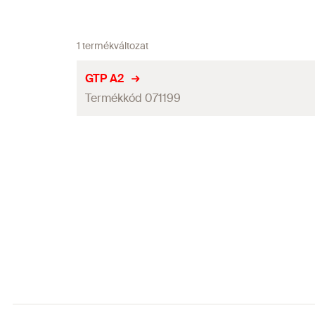
1 termékváltozat
GTP A2
Termékkód 071199
Vastagság
(
)
S
Burkolat alatti magasság
Teljes magasság
Mélység
Kulcsnyílás
Meghúzási nyomaték