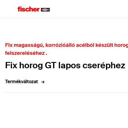
Home
Fix magasságú, korrózióálló acélból készült horo
felszereléséhez .
Fix horog GT lapos cseréphez
Termékváltozat