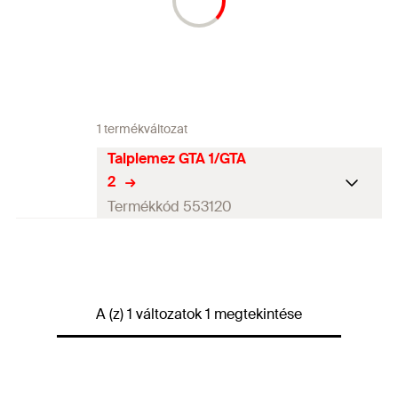
1 termékváltozat
Talplemez GTA 1/GTA
2
Termékkód 553120
Vastagság
15
mm
Hosszúság
132
mm
A (z) 1 változatok 1 megtekintése
Szélesség
150
mm
Súly
0,13