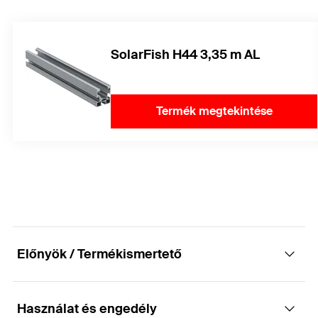
SolarFish H44 3,35 m AL
Termék megtekintése
Előnyök / Termékismertető
Használat és engedély