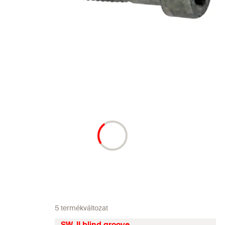
5 termékváltozat
SW-II blind groove