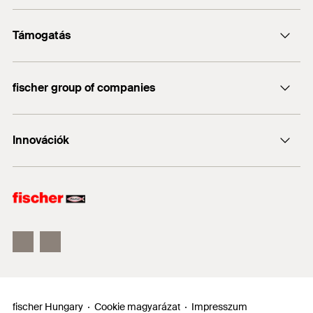
Kapcsolat
Támogatás
info@fischerhungary.hu
Katalógusok, prospektusok
+36 1 347 9754
fischer group of companies
Műszaki dokumentumok letöltése
Profi App
fischer Consulting
Innovációk
fischertechnik
DUO-Line
ULTRACUT FBS II
FIS EM Plus
fischer Hungary
Cookie magyarázat
Impresszum