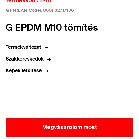
Termékkód 71748
GTIN (EAN-Code): 8001132717486
G EPDM M10 tömítés
Termékváltozat
Szakkereskedők
Képek letöltése
Megvásárolom most