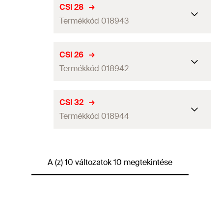
Mennyiség
50
db
CSI 28
Termékkód 018943
GTIN (EAN-Code)
4006209189467
Mennyiség
50
db
CSI 26
Termékkód 018942
GTIN (EAN-Code)
4006209189436
Mennyiség
50
db
CSI 32
Termékkód 018944
GTIN (EAN-Code)
4006209189429
Mennyiség
50
db
A (z) 10 változatok 10 megtekintése
GTIN (EAN-Code)
4006209189443