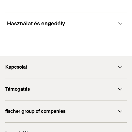
Használat és engedély
Alkalmazások
Kapcsolat
Csövek rögzítéséhez
Kapcsolat
Támogatás
info@fischerhungary.hu
Katalógusok, prospektusok
+36 1 347 9754
fischer group of companies
Műszaki dokumentumok letöltése
Profi App
fischer Consulting