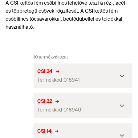
A CSI kettős fém csőbilincs lehetővé teszi a réz-, acél-
és többrétegű csövek rögzítését. A CSI kettős fém
csőbilincs tőcsavarokkal, beütődübellel és toldókkal
használható.
10 termékváltozat
CSI 24
Termékkód 018941
Mennyiség
100
db
CSI 22
Termékkód 018940
GTIN (EAN-Code)
4006209189412
Mennyiség
100
db
CSI 14