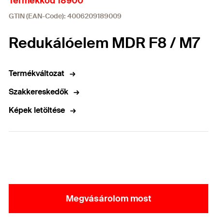
Termékkód 18900
GTIN (EAN-Code): 4006209189009
Redukálóelem MDR F8 / M7
Termékváltozat
Szakkereskedők
Képek letöltése
Megvásárolom most