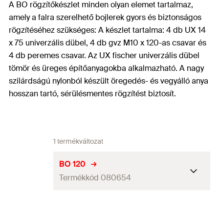
A BO rögzítőkészlet minden olyan elemet tartalmaz,
amely a falra szerelhető bojlerek gyors és biztonságos
rögzítéséhez szükséges: A készlet tartalma: 4 db UX 14
x 75 univerzális dübel, 4 db gvz M10 x 120-as csavar és
4 db peremes csavar. Az UX fischer univerzális dübel
tömör és üreges építőanyagokba alkalmazható. A nagy
szilárdságú nylonból készült öregedés- és vegyálló anya
hosszan tartó, sérülésmentes rögzítést biztosít.
1 termékváltozat
BO 120
Termékkód 080654
Csomagolás
Papírdoboz