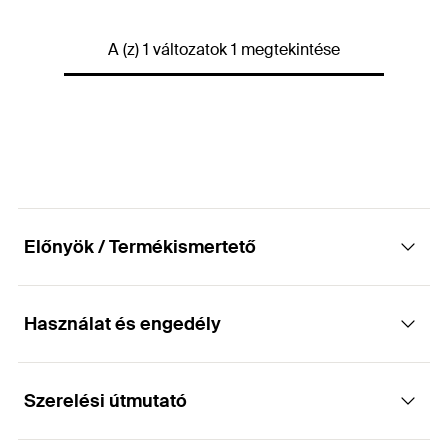
Mennyiség
4
db
A (z) 1 változatok 1 megtekintése
GTIN (EAN-Code)
4006209806548
Előnyök / Termékismertető
Használat és engedély
Előnyök
Komplett rögzítőkészlet lehetővé teszi a gyors és
Szerelési útmutató
Alkalmazások
könnyű szerelést.