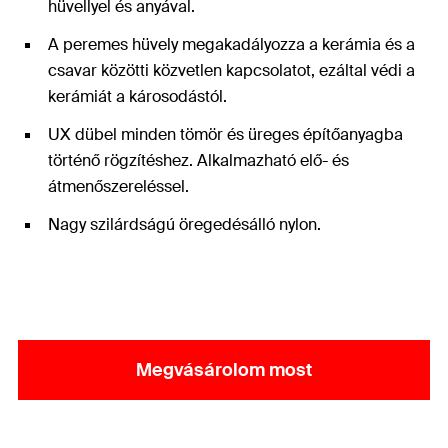
hüvellyel és anyával.
A peremes hüvely megakadályozza a kerámia és a
csavar közötti közvetlen kapcsolatot, ezáltal védi a
kerámiát a károsodástól.
UX dübel minden tömör és üreges építőanyagba
történő rögzítéshez. Alkalmazható elő- és
átmenőszereléssel.
Nagy szilárdságú öregedésálló nylon.
Megvásárolom most