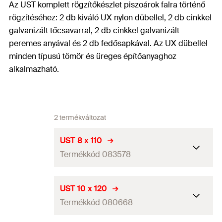
Az UST komplett rögzítőkészlet piszoárok falra történő
rögzítéséhez: 2 db kiváló UX nylon dübellel, 2 db cinkkel
galvanizált tőcsavarral, 2 db cinkkel galvanizált
peremes anyával és 2 db fedősapkával. Az UX dübellel
minden típusú tömör és üreges építőanyaghoz
alkalmazható.
2 termékváltozat
UST 8 x 110
Termékkód 083578
Csomagolás
Papírdoboz
UST 10 x 120
Termékkód 080668
Mennyiség
2
db