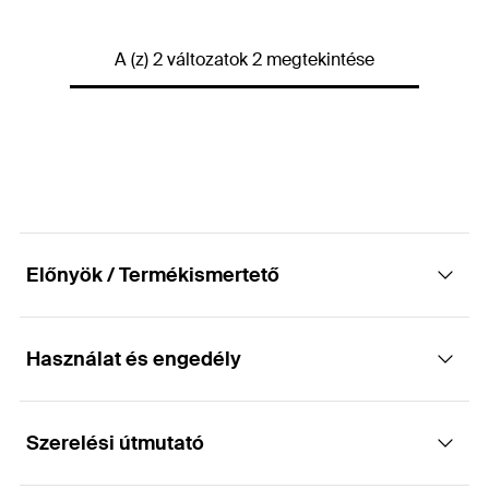
GTIN (EAN-Code)
4006209835784
Csomagolás
Papírdoboz
A (z) 2 változatok 2 megtekintése
Mennyiség
2
db
GTIN (EAN-Code)
4006209806685
Előnyök / Termékismertető
Használat és engedély
Előnyök
Komplett rögzítőkészlet lehetővé teszi a gyors és
Szerelési útmutató
Alkalmazások
könnyű szerelést.