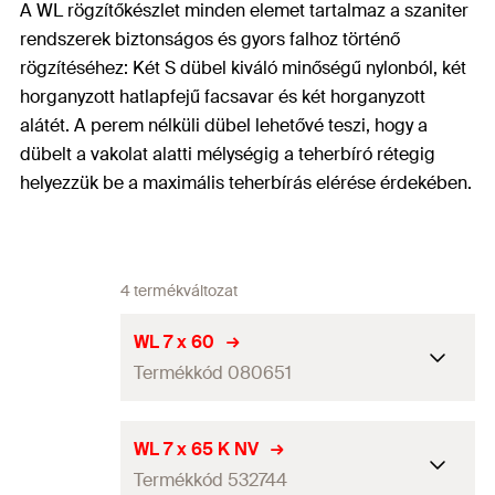
A WL rögzítőkészlet minden elemet tartalmaz a szaniter
rendszerek biztonságos és gyors falhoz történő
rögzítéséhez: Két S dübel kiváló minőségű nylonból, két
horganyzott hatlapfejű facsavar és két horganyzott
alátét. A perem nélküli dübel lehetővé teszi, hogy a
dübelt a vakolat alatti mélységig a teherbíró rétegig
helyezzük be a maximális teherbírás elérése érdekében.
4 termékváltozat
WL 7 x 60
Termékkód 080651
Csomagolás
Papírdoboz
WL 7 x 65 K NV
Termékkód 532744
Mennyiség
2
db