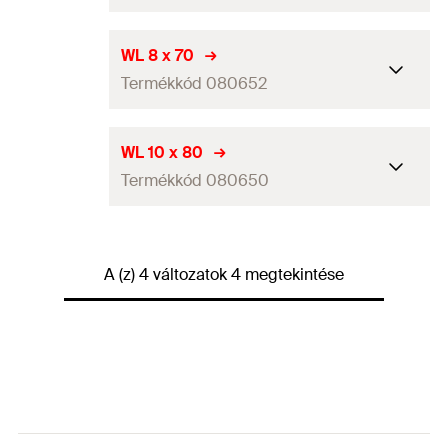
GTIN (EAN-Code)
4006209806517
Csomagolás
Bliszter kártya
WL 8 x 70
Termékkód 080652
Mennyiség
4
db
GTIN (EAN-Code)
4048962218596
Csomagolás
Papírdoboz
WL 10 x 80
Termékkód 080650
Mennyiség
2
db
GTIN (EAN-Code)
4006209806524
Csomagolás
Papírdoboz
A (z) 4 változatok 4 megtekintése
Mennyiség
2
db
GTIN (EAN-Code)
4006209806500