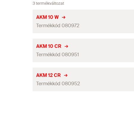
3 termékváltozat
AKM 10 W
Termékkód 080972
Szín
AKM 10 CR
Termékkód 080951
Alkalmas
Csomagolás
Szín
AKM 12 CR
Mennyiség
Termékkód 080952
Alkalmas
GTIN (EAN-Code)
Csomagolás
Szín
Mennyiség
Alkalmas
GTIN (EAN-Code)
Csomagolás