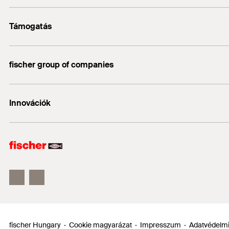
Kapcsolat
Támogatás
info@fischerhungary.hu
Katalógusok, prospektusok
+36 1 347 9754
fischer group of companies
Műszaki dokumentumok letöltése
Profi App
fischer Consulting
Innovációk
fischertechnik
DUO-Line
ULTRACUT FBS II
FIS EM Plus
fischer Hungary
Cookie magyarázat
Impresszum
Adatvédelmi