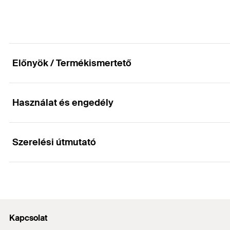
Mennyiség
GTIN (EAN-Code)
Előnyök / Termékismertető
Használat és engedély
Előnyök
A kiváló minőségű króm felület tartós és ellenálló a ti
Szerelési útmutató
Alkalmazások
A fedősapka könnyen a peremes csavarra helyezhető.
Fedősapkával
Működése
Kapcsolat
A fedősapka BUM anyával alkalmazható.