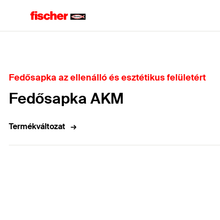
Home
Fedősapka az ellenálló és esztétikus felületért
Fedősapka AKM
Termékváltozat