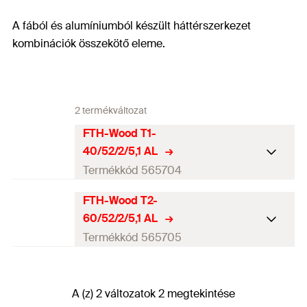
A fából és alumíniumból készült háttérszerkezet
kombinációk összekötő eleme.
2 termékváltozat
FTH-Wood T1-
40/52/2/5,1 AL
Termékkód 565704
FTH-Wood T2-
Hosszúság
52
mm
60/52/2/5,1 AL
Szélesség
40
mm
Termékkód 565705
Magasság
(
)
160
mm
H
Hosszúság
52
mm
Vastagság
2
mm
A (z) 2 változatok 2 megtekintése
Szélesség
60
mm