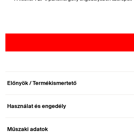
Előnyök / Termékismertető
Használat és engedély
Hátsókúpos furatok létrehozása horgonyokhoz C
Előnyök
Műszaki adatok