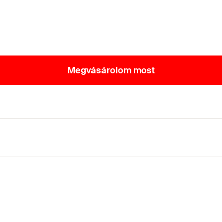
Megvásárolom most
NC eljárással