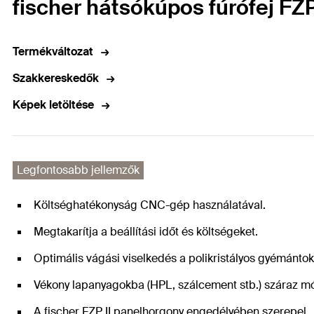
fischer hátsókúpos fúrófej F
Termékváltozat
Szakkereskedők
Képek letöltése
Legfontosabb jellemzők
Költséghatékonyság CNC-gép használatával.
Megtakarítja a beállítási időt és költségeket.
Optimális vágási viselkedés a polikristályos gyémánto
Vékony lapanyagokba (HPL, szálcement stb.) száraz mó
A fischer FZP II panelhorgony engedélyében szerepel.