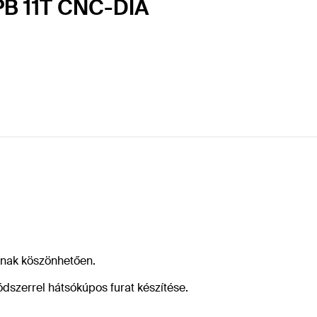
ZPB 11T CNC-DIA
knak köszönhetően.
dszerrel hátsókúpos furat készítése.