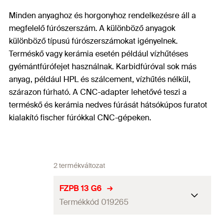
Minden anyaghoz és horgonyhoz rendelkezésre áll a
megfelelő fúrószerszám. A különböző anyagok
különböző típusú fúrószerszámokat igényelnek.
Terméskő vagy kerámia esetén például vízhűtéses
gyémántfúrófejet használnak. Karbidfúróval sok más
anyag, például HPL és szálcement, vízhűtés nélkül,
szárazon fúrható. A CNC-adapter lehetővé teszi a
terméskő és kerámia nedves fúrását hátsókúpos furatot
kialakító fischer fúrókkal CNC-gépeken.
2 termékváltozat
FZPB 13 G6
Termékkód 019265