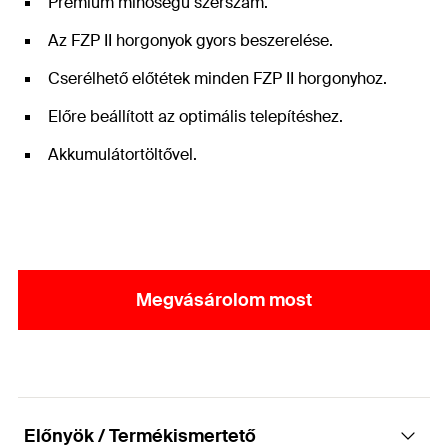
Prémium minőségű szerszám.
Az FZP II horgonyok gyors beszerelése.
Cserélhető előtétek minden FZP II horgonyhoz.
Előre beállított az optimális telepítéshez.
Akkumulátortöltővel.
Megvásárolom most
Előnyök / Termékismertető