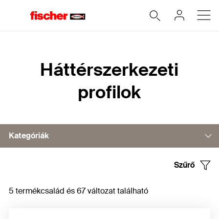
Home
Háttérszerkezeti
profilok
Kategóriák
Szűrő
Vízszintes profilok
5 termékcsalád és 67 változat található
Függőleges profilok