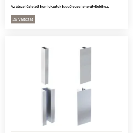
Az átszellőztetett homlokzatok függőleges teherátviteléhez.
29 változat