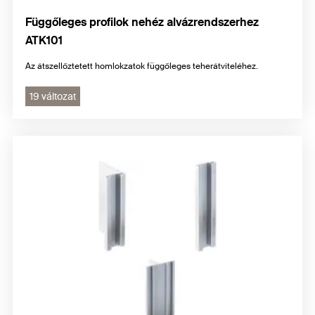
Függőleges profilok nehéz alvázrendszerhez
ATK101
Az átszellőztetett homlokzatok függőleges teherátviteléhez.
19 változat