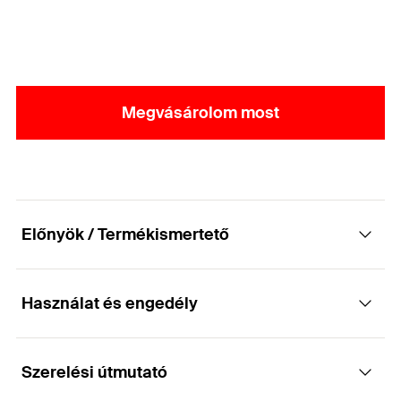
Megvásárolom most
Előnyök / Termékismertető
Használat és engedély
Átszellőztetett fémhomlokzatok rögzítéséhez.
Előnyök
Szerelési útmutató
Alkalmazások