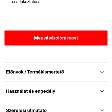
csatlakoztatása.
Megvásárolom most
Előnyök / Termékismertető
Használat és engedély
A fischer homlokzati rendszerek egyes
elemeinek szakszerű csatlakoztatásához.
Szerelési útmutató