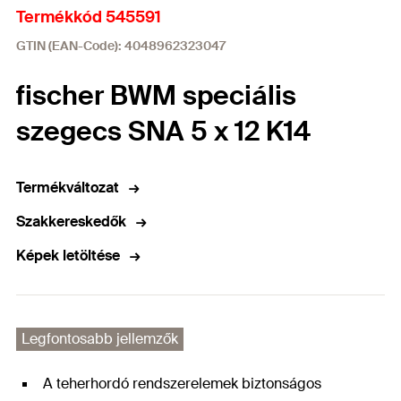
Termékkód 545591
GTIN (EAN-Code): 4048962323047
fischer BWM speciális
szegecs SNA 5 x 12 K14
Termékváltozat
Szakkereskedők
Képek letöltése
Legfontosabb jellemzők
A teherhordó rendszerelemek biztonságos