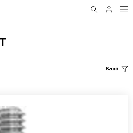
-T
Szűrő