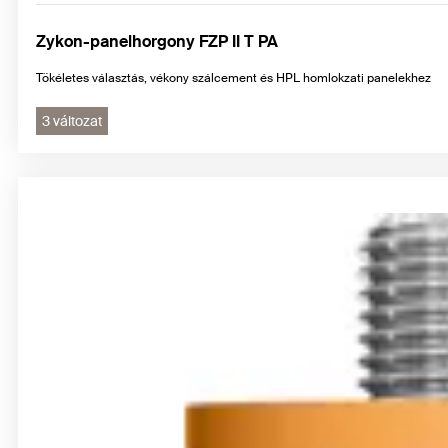
Zykon-panelhorgony FZP II T PA
Tökéletes választás, vékony szálcement és HPL homlokzati panelekhez
3 változat