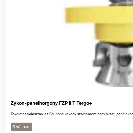
Zykon-panelhorgony FZP II T Tergo+
Tökéletes választás, az Equitone vékony szálcement homlokzati panelekh
5 változat