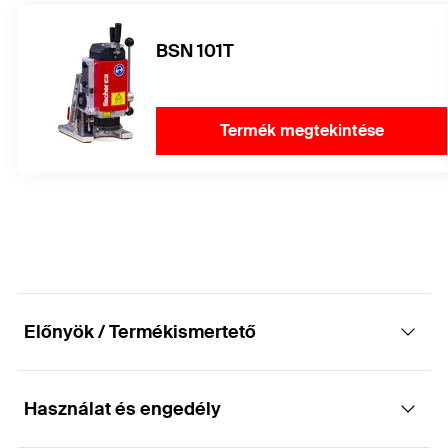
BSN 101T
Termék megtekintése
Előnyök / Termékismertető
Használat és engedély
Tökéletes választás, vékony szálcement és